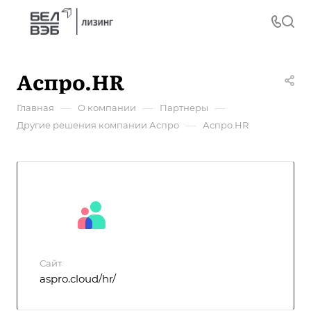
Аспро.HR
—
—
—
Главная
О компании
Партнеры
—
Другие решения компании Аспро
Аспро.HR
Сайт
aspro.cloud/hr/