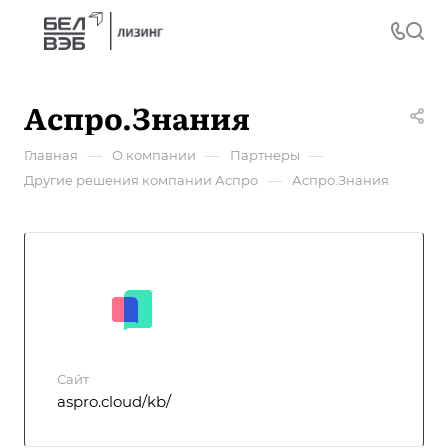
Аспро.Знания
—
—
—
Главная
О компании
Партнеры
—
Другие решения компании Аспро
Аспро.Знания
Сайт
aspro.cloud/kb/